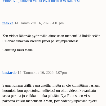
Virhe: X-upotuksen videot eivät toistu iOS Safarissa
taakka
14
Tammikuu 16, 2026, 4.01pm
X:n videot lähtevät pyörimään ainoastaan menemällä linkilä x:ään.
Eli eivät ainakaan itselläni pyöri palstaympäristössä
Samsung luuri täällä.
bastardo
15
Tammikuu 16, 2026, 4.07pm
Sama homma täällä Samsungilla, mutta en ole kiinnittämyt asiaan
huomiota kun upotetuissa twiiteissä on ollut videon kuvanlaatu
tasoa peruna jo vaikka kuinka pitkään. Nyt Elon sitten vissiin
pakottaa kaikki menemään X:ään, jotta videot yliipäätään pyörii.