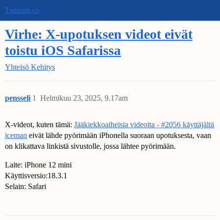
Tappara.co
Virhe: X-upotuksen videot eivät
toistu iOS Safarissa
Yhteisö
Kehitys
pensseli
1
Helmikuu 23, 2025, 9.17am
X-videot, kuten tämä:
Jääkiekkoaiheisia videoita - #2056 käyttäjältä
iceman
eivät lähde pyörimään iPhonella suoraan upotuksesta, vaan
on klikattava linkistä sivustolle, jossa lähtee pyörimään.
Laite: iPhone 12 mini
Käyttisversio:18.3.1
Selain: Safari