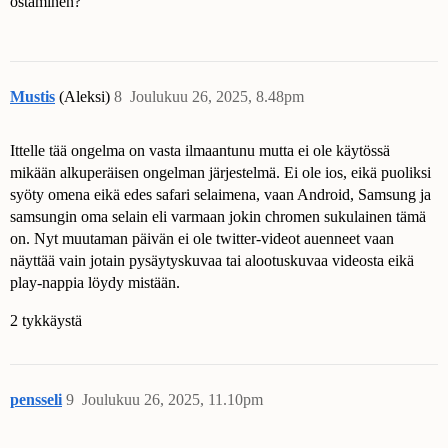
ostaminen?
Mustis
(Aleksi)
8
Joulukuu 26, 2025, 8.48pm
Ittelle tää ongelma on vasta ilmaantunu mutta ei ole käytössä
mikään alkuperäisen ongelman järjestelmä. Ei ole ios, eikä puoliksi
syöty omena eikä edes safari selaimena, vaan Android, Samsung ja
samsungin oma selain eli varmaan jokin chromen sukulainen tämä
on. Nyt muutaman päivän ei ole twitter-videot auenneet vaan
näyttää vain jotain pysäytyskuvaa tai alootuskuvaa videosta eikä
play-nappia löydy mistään.
2 tykkäystä
pensseli
9
Joulukuu 26, 2025, 11.10pm