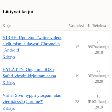
Liittyvät ketjut
Ketju
Vastauksia
Katseluita
Toiminta
VIRHE: Upotetut Twitter-videot
24.
eivät toistu sulavasti Chromella
17
5873
Marraskuu[ta]
(Android)
2019
Kehitys
HYLÄTTY: Ongelmia iOS /
29.
Safari viestin kirjoittamisessa
19
3731
Marraskuu[ta]
2020
Kehitys
Virhe: Sivu hyppii ylöspäin alas
18.
vierittäessä (Chrome?)
28
6107
Tammikuu[ta]
2019
Kehitys