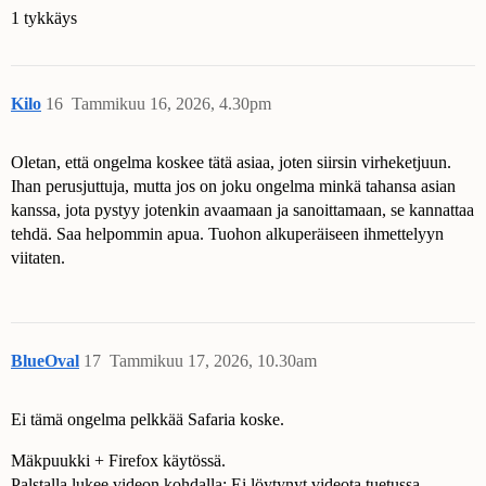
1 tykkäys
Kilo
16
Tammikuu 16, 2026, 4.30pm
Oletan, että ongelma koskee tätä asiaa, joten siirsin virheketjuun.
Ihan perusjuttuja, mutta jos on joku ongelma minkä tahansa asian
kanssa, jota pystyy jotenkin avaamaan ja sanoittamaan, se kannattaa
tehdä. Saa helpommin apua. Tuohon alkuperäiseen ihmettelyyn
viitaten.
BlueOval
17
Tammikuu 17, 2026, 10.30am
Ei tämä ongelma pelkkää Safaria koske.
Mäkpuukki + Firefox käytössä.
Palstalla lukee videon kohdalla: Ei löytynyt videota tuetussa