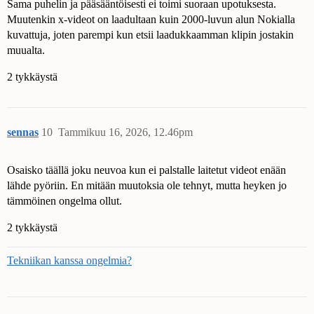
Sama puhelin ja pääsääntöisesti ei toimi suoraan upotuksesta.
Muutenkin x-videot on laadultaan kuin 2000-luvun alun Nokialla
kuvattuja, joten parempi kun etsii laadukkaamman klipin jostakin
muualta.
2 tykkäystä
sennas
10
Tammikuu 16, 2026, 12.46pm
Osaisko täällä joku neuvoa kun ei palstalle laitetut videot enään
lähde pyöriin. En mitään muutoksia ole tehnyt, mutta heyken jo
tämmöinen ongelma ollut.
2 tykkäystä
Tekniikan kanssa ongelmia?