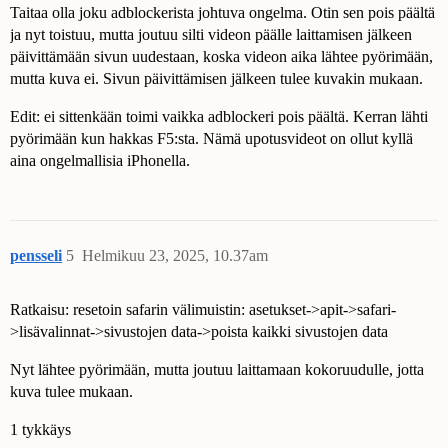
Taitaa olla joku adblockerista johtuva ongelma. Otin sen pois päältä
ja nyt toistuu, mutta joutuu silti videon päälle laittamisen jälkeen
päivittämään sivun uudestaan, koska videon aika lähtee pyörimään,
mutta kuva ei. Sivun päivittämisen jälkeen tulee kuvakin mukaan.
Edit: ei sittenkään toimi vaikka adblockeri pois päältä. Kerran lähti
pyörimään kun hakkas F5:sta. Nämä upotusvideot on ollut kyllä
aina ongelmallisia iPhonella.
pensseli
5
Helmikuu 23, 2025, 10.37am
Ratkaisu: resetoin safarin välimuistin: asetukset->apit->safari-
>lisävalinnat->sivustojen data->poista kaikki sivustojen data
Nyt lähtee pyörimään, mutta joutuu laittamaan kokoruudulle, jotta
kuva tulee mukaan.
1 tykkäys