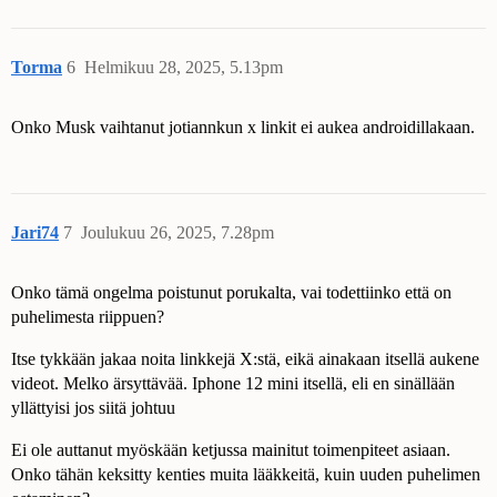
Torma
6
Helmikuu 28, 2025, 5.13pm
Onko Musk vaihtanut jotiannkun x linkit ei aukea androidillakaan.
Jari74
7
Joulukuu 26, 2025, 7.28pm
Onko tämä ongelma poistunut porukalta, vai todettiinko että on
puhelimesta riippuen?
Itse tykkään jakaa noita linkkejä X:stä, eikä ainakaan itsellä aukene
videot. Melko ärsyttävää. Iphone 12 mini itsellä, eli en sinällään
yllättyisi jos siitä johtuu
Ei ole auttanut myöskään ketjussa mainitut toimenpiteet asiaan.
Onko tähän keksitty kenties muita lääkkeitä, kuin uuden puhelimen